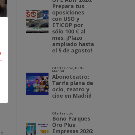
a
e
ue