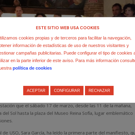
ESTE SITIO WEB USA COOKIES
tilizamos cookies propias y de terceros para facilitar la navegación,
btener información de estadísticas de uso de nuestros visitantes y
estionar campañas publicitarias. Puede configurar el tipo de cookies 
tilizar en la parte inferior de este aviso. Para más información consult
uestra
política de cookies
ACEPTAR
CONFIGURAR
RECHAZAR
s que conforman la MERP, de la que USO es fundadora, ha
stación que el sábado 17 de marzo, desde las 11 de la mañana,
 del Sol hasta la plaza del Museo Reina Sofía, lugar emblemático
siones.
al de USO, Sara García, ha leído la primera parte del manifiesto, q