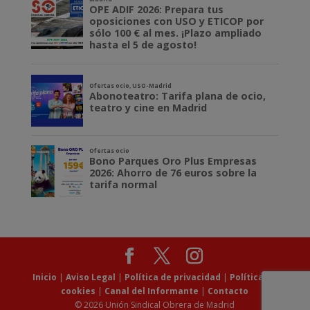
Inicio
|
Aviso Legal
|
Política de privacidad
|
Política de
cookies
|
Canal del Informante
|
Contacto
© 2026 Unión Sindical Obrera de Madrid