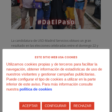
La candidatura de USO-Madrid Servicios obtuvo un gran
resultado en las elecciones celebradas entre el domingo 22 y
el martes 24 en la UTE formada por FCC y Urbaser,
responsable de la limpieza pública viaria y la recogida de los
ESTE SITIO WEB USA COOKIES
residuos sólidos urbanos de Parla.
Se consolida como
Utilizamos cookies propias y de terceros para facilitar la
segunda fuerza sindical y pasa de 2 a 4 delegados
en un
navegación, obtener información de estadísticas de uso de
comité de empresa formado por 13. USO había entrado en el
nuestros visitantes y gestionar campañas publicitarias.
2017 con 2 representantes en un comité de 9, por lo que su
Puede configurar el tipo de cookies a utilizar en la parte
crecimiento es evidente.
inferior de este aviso. Para más información consulte
Ahora toca seguir trabajando con la misma ilusión y con más
nuestra
política de cookies
fuerza si cabe para demostrar que otros sindicalismo,
autónomo e independiente, es posible.
ACEPTAR
CONFIGURAR
RECHAZAR
¡Enhorabuena!