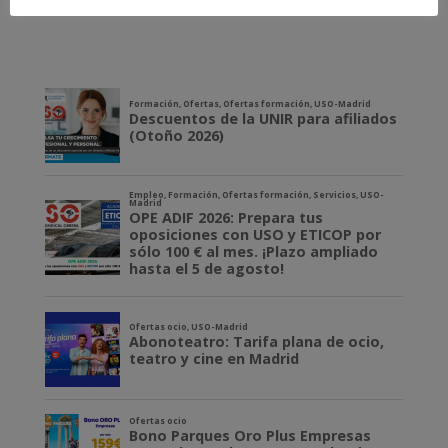
#DaElPaso
con la
#USO