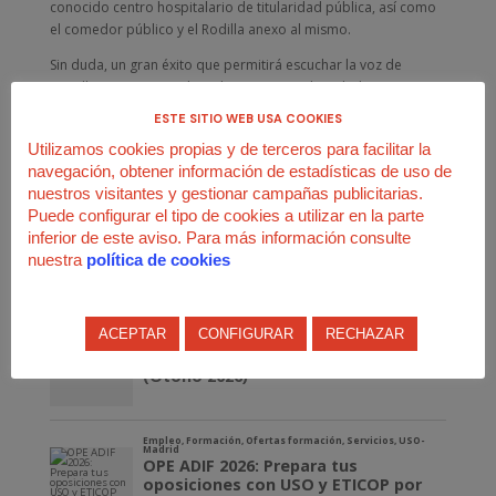
conocido centro hospitalario de titularidad pública, así como
el comedor público y el Rodilla anexo al mismo.
Sin duda, un gran éxito que permitirá escuchar la voz de
aquellas personas trabajadoras que nos han dado su apoyo y
que han apostado por otra forma de hacer sindicalismo:
ESTE SITIO WEB USA COOKIES
autónomo, independiente, libre y respetuoso.
Utilizamos cookies propias y de terceros para facilitar la
¡Enhorabuena, compañeros!
navegación, obtener información de estadísticas de uso de
nuestros visitantes y gestionar campañas publicitarias.
#DaElPaso
con la
#USO
Puede configurar el tipo de cookies a utilizar en la parte
inferior de este aviso. Para más información consulte
#ConfíoEnUSO
nuestra
política de cookies
ACEPTAR
CONFIGURAR
RECHAZAR