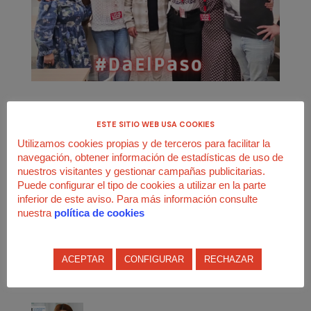
La candidatura de USO-Madrid Servicios fue la
más votada
y
ESTE SITIO WEB USA COOKIES
contará con
9 delegadas/os
de empresa de Eurest Servicios,
donde se celebraron
por primera vez
elecciones sindicales.
Utilizamos cookies propias y de terceros para facilitar la
navegación, obtener información de estadísticas de uso de
👌 ¡Enhorabuena, compañeras/os!
nuestros visitantes y gestionar campañas publicitarias.
Puede configurar el tipo de cookies a utilizar en la parte
Os felicitamos por vuestra gran campaña, que ha contribuido
inferior de este aviso. Para más información consulte
a obtener unos excelentes resultados que permiten que la
nuestra
política de cookies
USO siga creciendo en representatividad y expandiendo sus
valores de independencia y autonomía sindical.
#DaElPaso
con la
#USO
ACEPTAR
CONFIGURAR
RECHAZAR