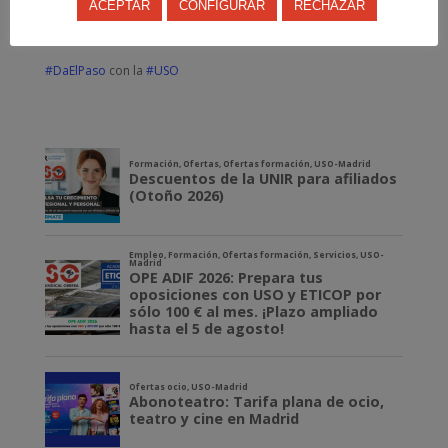
ACEPTAR
CONFIGURAR
RECHAZAR
autónoma e independiente.
¡Enhorabuena, compañeras!
#DaElPaso
con la
#USO