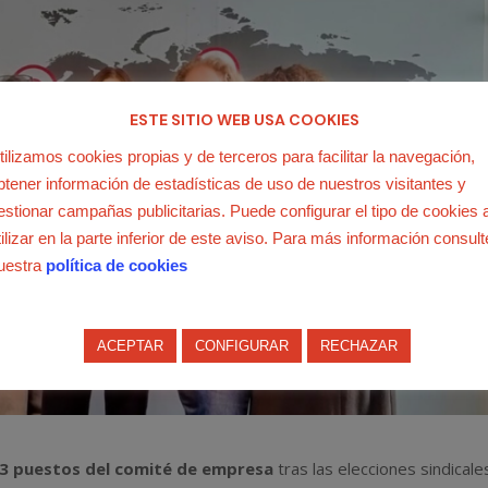
ESTE SITIO WEB USA COOKIES
tilizamos cookies propias y de terceros para facilitar la navegación,
btener información de estadísticas de uso de nuestros visitantes y
estionar campañas publicitarias. Puede configurar el tipo de cookies 
tilizar en la parte inferior de este aviso. Para más información consult
uestra
política de cookies
ACEPTAR
CONFIGURAR
RECHAZAR
3 puestos del comité de empresa
tras las elecciones sindicale