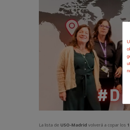
U
o
g
u
n
La lista de
USO-Madrid
volverá a copar los
1