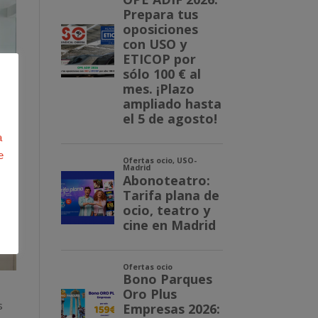
a
e
s