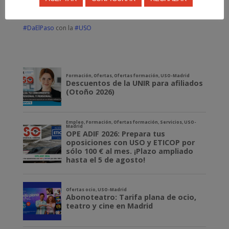
¡Enhorabuena!
#DaElPaso
con la
#USO