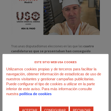
Tras unas disputadísimas elecciones en las que las
cuatro
candidaturas que se presentaban han conseguido
representación
(y ninguna tendrá mayoría absoluta), la lista
de
USO-Madrid Servicios fue la segunda más votada y,
ESTE SITIO WEB USA COOKIES
por primera vez, tendrá 1 de los 5 delegados
que forman
Utilizamos cookies propias y de terceros para facilitar la
el comité de empresa de
Mediterránea de Catering,
que
navegación, obtener información de estadísticas de uso de
presta los servicios de restauración en el
Hospital
nuestros visitantes y gestionar campañas publicitarias.
Universitario Puerta de Hierro
de Majadahonda.
Puede configurar el tipo de cookies a utilizar en la parte
inferior de este aviso. Para más información consulte
Todo un éxito
de Antonio y de su equipo, que aglutinaba a
nuestra
política de cookies
los distintos departamentos (cocineras/os, pinches,
camareras/os y limpieza) con un mensaje de
cambio de
rumbo
y la promesa de un
trato igualitario
para todas las
personas trabajadoras de la plantilla.
ACEPTAR
CONFIGURAR
RECHAZAR