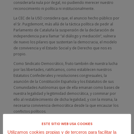
considerarla nula por ilegal, no pudiendo merecer nuestro
reconocimiento ni política ni institucionalmente.
La CEC de la USO considera que, el anuncio hecho público por
el Sr. Puigdemont, más allá de la táctica política de pedir al
Parlamento de Cataluña la suspensión de la declaración de
independencia para llamar “al diálogo y mediación”, vulnera
de nuevo los pilares que sustentan la democracia, el modelo
de convivencia y el Estado Social y de Derecho que nos es
propio.
Como Sindicato Democrático, fruto también de nuestra lucha
por las libertades, ratificamos, como establecen nuestros
Estatutos Confederales y resoluciones congresuales, la
asunción de la Constitución Española y los Estatutos de sus
Comunidades Autónomas que de ella emanan como bases de
nuestra legalidad y legitimidad democrática, y conminar por
ello al restablecimiento de dicha legalidad, y con la misma, la
necesaria convivencia democrática desde la que encauzar los
conflictos políticos.
La USO igualmente manifiesta su defensa de la realidad
ESTE SITIO WEB USA COOKIES
diversa y plural de España y el desarrollo de la autonomía de
Utilizamos cookies propias y de terceros para facilitar la
sus CC.AA. como expresión democrática y constitucional de