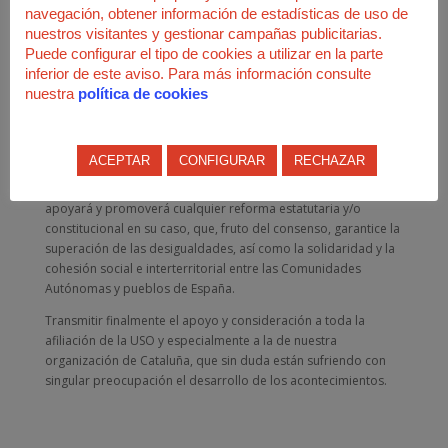
navegación, obtener información de estadísticas de uso de
esa realidad, factor a su vez enriquecedor de la acción y
nuestros visitantes y gestionar campañas publicitarias.
organización sindical de la USO, compatibilizando los
Puede configurar el tipo de cookies a utilizar en la parte
principios de unidad y solidaridad de clase, con la defensa de
inferior de este aviso. Para más información consulte
la realidad plural y diversa de la España democrática y
nuestra
política de cookies
autonómica.
La USO hace de nuevo un llamamiento al necesario diálogo
político dentro de las normas que democráticamente nos
ACEPTAR
CONFIGURAR
RECHAZAR
hemos dotado, esperando y deseando su materialización en
un acuerdo mayoritariamente aceptado, ante el cual, la USO
apoyará y promoverá cualquier reforma estatutaria y/o
constitucional en su caso, que, fruto del consenso, garantice la
superación de las desigualdades, así como la solidaridad y la
cohesión social e interterritorial entre las Comunidades
Autónomas y pueblos de España.
Transmitir finalmente el apoyo y consideración a toda la
afiliación de la USO y especialmente a la de nuestra
organización de Cataluña, que sin duda están sufriendo con
singular preocupación el desarrollo de los acontecimientos.