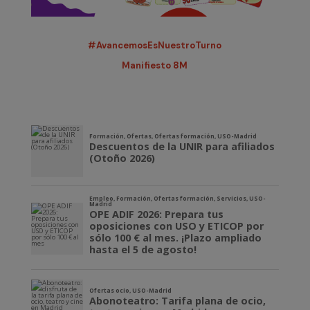
#AvancemosEsNuestroTurno
Manifiesto 8M