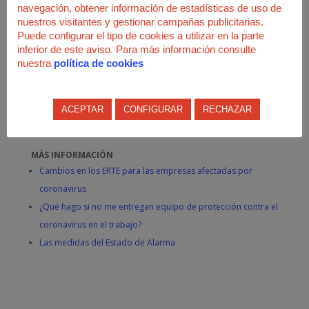
navegación, obtener información de estadísticas de uso de
personas con discapacidad o personas especialmente
nuestros visitantes y gestionar campañas publicitarias.
vulnerables.
Puede configurar el tipo de cookies a utilizar en la parte
Desplazamiento a entidades financieras.
inferior de este aviso. Para más información consulte
nuestra
política de cookies
Por causa de fuerza mayor o situación de necesidad.
Cualquier otra actividad de análoga naturaleza
debidamente justificada.
ACEPTAR
CONFIGURAR
RECHAZAR
MÁS INFORMACIÓN
Cambios en los ERTE para las empresas afectadas por
coronavirus
¿Qué hago si no me entregan equipo de protección contra el
coronavirus en el trabajo?
Las medidas del Estado de Alarma