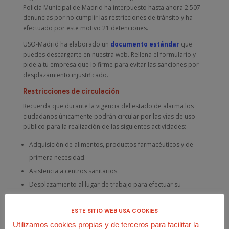
Policía Municipal de Madrid ha interpuesto hasta ahora 2.507
denuncias por no cumplir las restricciones de tránsito y ha
efectuado por este motivo 21 detenciones.
USO-Madrid ha elaborado un
documento estándar
que
puedes descargarte en nuestra web. Rellena el formulario y
pide a tu empresa que lo firme para evitar las sanciones por
desplazamiento injustificado.
Restricciones de circulación
Recuerda que durante la vigencia del estado de alarma los
ciudadanos únicamente podrán circular por las vías de uso
público para la realización de las siguientes actividades:
Adquisición de alimentos, productos farmacéuticos y de
primera necesidad.
Asistencia a centros sanitarios.
Desplazamiento al lugar de trabajo para efectuar su
prestación laboral, profesional o empresarial.
Retorno al lugar de residencia habitual.
ESTE SITIO WEB USA COOKIES
Asistencia y cuidado a mayores, menores, dependientes,
Utilizamos cookies propias y de terceros para facilitar la