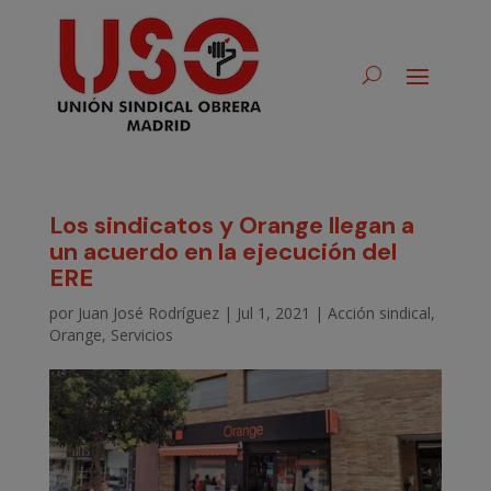
Los sindicatos y Orange llegan a
un acuerdo en la ejecución del
ERE
por
Juan José Rodríguez
|
Jul 1, 2021
|
Acción sindical
,
Orange
,
Servicios