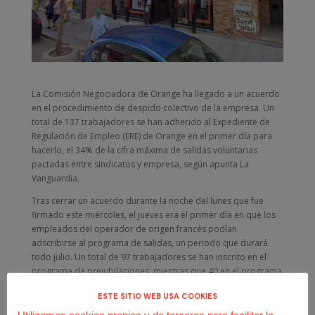
La Comisión Negociadora de Orange ha llegado a un acuerdo
en el procedimiento de despido colectivo de la empresa. Un
total de 137 trabajadores se han adherido al Expediente de
Regulación de Empleo (ERE) de Orange en el primer día para
hacerlo, el 34% de la cifra máxima de salidas voluntarias
pactadas entre sindicatos y empresa, según apunta La
Vanguardia.
Tras cerrar un acuerdo durante la noche del lunes que fue
firmado este miércoles, el jueves era el primer día en que los
empleados del operador de origen francés podían
adscribirse al programa de salidas, un periodo que durará
todo julio. Un total de 97 trabajadores se han inscrito en el
programa de prejubilaciones, mientras que 40 en el programa
para salidas voluntarias.
ESTE SITIO WEB USA COOKIES
La empresa y los sindicatos han pactado hasta 200 retiros