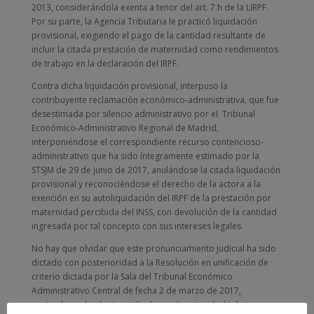
2013, considerándola exenta a tenor del art. 7.h de la LIRPF.
Por su parte, la Agencia Tributaria le practicó liquidación
provisional, exigiendo el pago de la cantidad resultante de
incluir la citada prestación de maternidad como rendimientos
de trabajo en la declaración del IRPF.
Contra dicha liquidación provisional, interpuso la
contribuyente reclamación económico-administrativa, que fue
desestimada por silencio administrativo por el Tribunal
Económico-Administrativo Regional de Madrid,
interponiéndose el correspondiente recurso contencioso-
administrativo que ha sido íntegramente estimado por la
STSJM de 29 de junio de 2017, anulándose la citada liquidación
provisional y reconociéndose el derecho de la actora a la
exención en su autoliquidación del IRPF de la prestación por
maternidad percibida del INSS, con devolución de la cantidad
ingresada por tal concepto con sus intereses legales.
No hay que olvidar que este pronunciamiento judicial ha sido
dictado con posterioridad a la Resolución en unificación de
criterio dictada por la Sala del Tribunal Económico
Administrativo Central de fecha 2 de marzo de 2017,
contradiciendo el criterio fijado por la autoridad tributaria, a