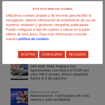
A nivel nacional y sin haber finalizado aún los procesos
electorales de todos los centros de Indra, la Federación de
ESTE SITIO WEB USA COOKIES
Industria de USO (FIUSO) ha pasado ya de los 5 delegados
Utilizamos cookies propias y de terceros para facilitar la
iniciales a 19 por el momento.
navegación, obtener información de estadísticas de uso de
nuestros visitantes y gestionar campañas publicitarias.
Puede configurar el tipo de cookies a utilizar en la parte
inferior de este aviso. Para más información consulte
nuestra
política de cookies
ACEPTAR
CONFIGURAR
RECHAZAR