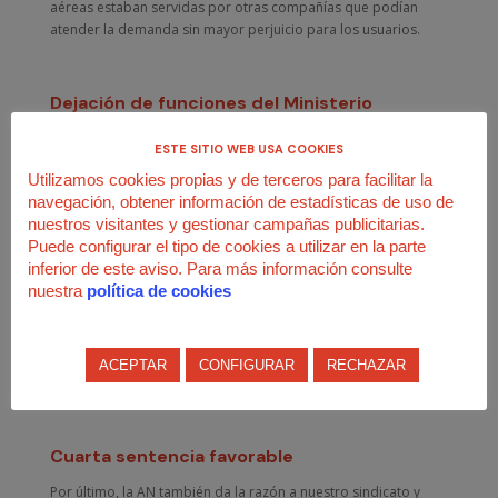
aéreas estaban servidas por otras compañías que podían
atender la demanda sin mayor perjuicio para los usuarios.
Dejación de funciones del Ministerio
En cuanto a los
vuelos domésticos peninsulares
, también
ESTE SITIO WEB USA COOKIES
estima la demanda de la USO por
falta de motivación
, ya
Utilizamos cookies propias y de terceros para facilitar la
que se omitió el examen de las
posibilidades de transporte
navegación, obtener información de estadísticas de uso de
alternativo
, como el tren de alta velocidad. Y, lo más
nuestros visitantes y gestionar campañas publicitarias.
importante, entiende que existió una
dejación de funciones
Puede configurar el tipo de cookies a utilizar en la parte
por parte del Ministerio de Transportes, Movilidad y
inferior de este aviso. Para más información consulte
Agenda Urbana
, al dejar en manos de la empresa la decisión
nuestra
política de cookies
de calcular la plantilla necesaria para cubrir los servicios
mínimos y concretar los vuelos que debían ser protegidos.
Reconoce así que
“los límites al derecho de huelga, como derecho
fundamental que es, deben tener un carácter de mínimo
ACEPTAR
CONFIGURAR
RECHAZAR
indispensable”
.
Cuarta sentencia favorable
Por último, la AN también da la razón a nuestro sindicato y