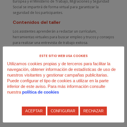
Europea y el Ministerio de Trabajo, Migraciones y Seguridad
Social se impartirá de forma virtual para garantizar la
seguridad de los participantes.
Contenidos del taller
Los asistentes aprenderán a redactar un currículum,
herramientas virtuales para buscar empleo y trucos y consejos
para realizar una entrevista de trabajo exitosa.
¿Cuándo se celebra el taller de empleo?
ESTE SITIO WEB USA COOKIES
El curso se impartirá de forma virtual el domingo, 25 de
Utilizamos cookies propias y de terceros para facilitar la
octubre de 10:30 a 14:30 horas.
navegación, obtener información de estadísticas de uso de
nuestros visitantes y gestionar campañas publicitarias.
¿Cómo me apunto?
Puede configurar el tipo de cookies a utilizar en la parte
Debes enviar un correo electrónico con tus datos a
inferior de este aviso. Para más información consulte
ana.haba@uso-madrid.es
. En cuanto recibamos tu solicitud, te
nuestra
política de cookies
enviaremos un mensaje con las instrucciones para asistir al
curso.
ACEPTAR
CONFIGURAR
RECHAZAR