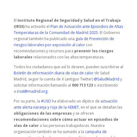
El
Instituto Regional de Seguridad y Salud en el Trabajo
(IRSS)
ha activado el
Plan de Actuación ante Episodios de Altas
Temperaturas de la Comunidad de Madrid 2025
. El Gobierno
regional también ha publicado una
guía de Prevención de
riesgos laborales por exposición al calor
con
recomendaciones y recursos para
prevenir los riesgos
laborales
relacionados con las altas temperaturas.
Todos los ciudadanos que así lo deseen, pueden suscribirse al
Boletín de información diaria de olas de calor
de Salud
Madrid, seguir la cuenta de X (antiguo Twitter)
@SaludMadrid
y
solicitar información llamando al
900 713 123
o escribiendo
a
irsst@madrid.org
.
Por su parte, la
#USO
ha elaborado un díptico de
actuación
ante alerta naranja y roja de la AEMET
, en el que se detallan las
obligaciones de las empresas
y se ofrecen
recomendaciones sobre cómo actuar en episodios de
olas de calor
a las personas trabajadoras. Nuestra
organización también se ha sumado a la
campaña de