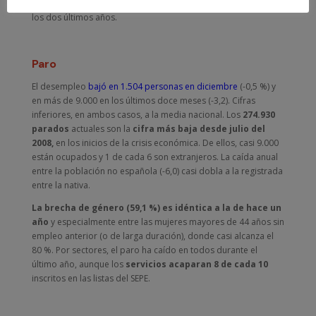
mujeres), lo que supone un
cambio de tendencia
respecto a
los dos últimos años.
Paro
El desempleo
bajó en 1.504 personas en diciembre
(-0,5 %) y
en más de 9.000 en los últimos doce meses (-3,2). Cifras
inferiores, en ambos casos, a la media nacional. Los
274.930
parados
actuales son la
cifra más baja desde julio del
2008,
en los inicios de la crisis económica. De ellos, casi 9.000
están ocupados y 1 de cada 6 son extranjeros. La caída anual
entre la población no española (-6,0) casi dobla a la registrada
entre la nativa.
La brecha de género (59,1 %) es idéntica a la de hace un
año
y especialmente entre las mujeres mayores de 44 años sin
empleo anterior (o de larga duración), donde casi alcanza el
80 %. Por sectores, el paro ha caído en todos durante el
último año, aunque los
servicios acaparan 8 de cada 10
inscritos en las listas del SEPE.