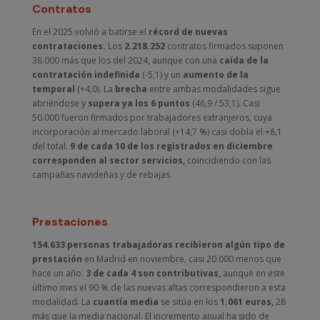
Contratos
En el 2025 volvió a batirse el
récord de nuevas
contrataciones.
Los
2.218.252
contratos firmados suponen
38.000 más que los del 2024, aunque con una
caída de la
contratación indefinida
(-5,1) y un
aumento de la
temporal
(+4,0). La
brecha
entre ambas modalidades sigue
abriéndose y
supera ya los 6 puntos
(46,9 / 53,1). Casi
50.000 fueron firmados por trabajadores extranjeros, cuya
incorporación al mercado laboral (+14,7 %) casi dobla el +8,1
del total.
9 de cada 10 de los registrados en diciembre
corresponden al sector servicios,
coincidiendo con las
campañas navideñas y de rebajas.
Prestaciones
154.633 personas trabajadoras recibieron algún tipo de
prestación
en Madrid en noviembre, casi 20.000 menos que
hace un año.
3 de cada 4 son contributivas,
aunque en este
último mes el 90 % de las nuevas altas correspondieron a esta
modalidad. La
cuantía media
se sitúa en los
1.061 euros,
28
más que la media nacional. El incremento anual ha sido de