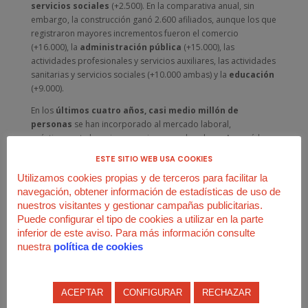
servicios sociales
(+2.500). En la comparativa anual, sin
embargo, la construcción ganó 2.600 afiliados, aunque los que
registraron mayores incrementos fueron el comercio
(+16.000), la
administración pública
(+15.000), las
actividades profesionales y servicios auxiliares, las actividades
sanitarias y servicios sociales (+10.000 ambas) y la
educación
(+9.000).
En los
últimos cuatro años, casi medio millón de
personas
se han incorporado al mercado laboral,
prácticamente las mismas mujeres que hombres, Aun así, la
brecha de género
permanece casi inalterable, superando el
ESTE SITIO WEB USA COOKIES
60 % en los contratos indefinidos a tiempo parcial, los
Utilizamos cookies propias y de terceros para facilitar la
temporales (tanto a tiempo completo como parcial) y los fijos
navegación, obtener información de estadísticas de uso de
discontinuos. Sólo en la contratación indefinida a tiempo
nuestros visitantes y gestionar campañas publicitarias.
completo se baja ligeramente de esa cifra (48 % mujeres). Un
Puede configurar el tipo de cookies a utilizar en la parte
dato mucho mejor, eso sí, que el de hace un año (41 %).
inferior de este aviso. Para más información consulte
Del total,
3.343.508 están inscritos en el Régimen General
nuestra
política de cookies
y 440.031 en el de Autónomos.
Los
fijos discontinuos
siguen ganando peso. Ya son 122.804 (8.000 más que en el
2024) y, aunque tímidamente, vuelve a subir por segundo mes
ACEPTAR
CONFIGURAR
RECHAZAR
seguido el número de
empleados de hogar
(casi todas