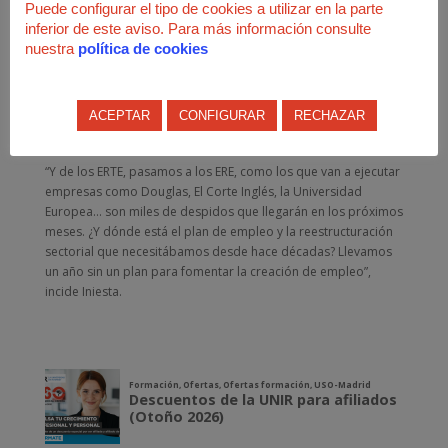
de USO-Madrid, Conchi Iniesta.
Puede configurar el tipo de cookies a utilizar en la parte
inferior de este aviso. Para más información consulte
“Todos esos trabajadores siguen dependiendo de planes
nuestra
política de cookies
prorrogados a golpe de improvisación cortoplacista por
parte de organizaciones sindicales complacientes con el
Gobierno. Son incapaces de ver que los ERTE que ya no
ACEPTAR
CONFIGURAR
RECHAZAR
pueden contener la gran crisis económica que estamos
padeciendo ni sus terribles consecuencias”, alerta Iniesta.
“Y de los ERTE, pasamos a los ERE, como los que van a ejecutar
empresas como Douglas, El Corte Inglés, la Universidad
Europea… son miles de despidos que llegarán en los próximos
meses. ¿Y dónde está el plan de empleo y la reestructuración
sectorial que necesitábamos desde hace décadas? Llevamos
un año sin un plan para fomentar la creación de empleo”,
incide Iniesta.