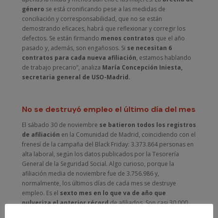
género
se está cronificando pese a las medidas de
conciliación y corresponsabilidad, que no se están
demostrando eficaces, habrá que reflexionar y corregir los
defectos. Se están firmando
menos contratos
que el año
pasado y, además, son engañosos. Si
se necesitan 6
contratos para cada nueva afiliación
, estamos hablando
de trabajo precario”, analiza
María Concepción Iniesta,
secretaria general de USO-Madrid.
No se destruyó empleo el último día del mes
El sábado 30 de noviembre
se batieron todos los registros
de afiliación
en la Comunidad de Madrid, coincidiendo con el
frenesí de la campaña del Black Friday: 3.373.864 personas en
alta laboral, según los datos publicados por la Tesorería
General de la Seguridad Social. Algo curioso, porque la
afiliación media de noviembre fue de 3.756.986 y,
normalmente, los últimos días de cada mes se destruye
empleo. Es el
sexto mes en lo que va de año que
pulveriza el anterior récord
de afiliados. Son casi 30.000
más que en octubre y 114.000 más que en noviembre del