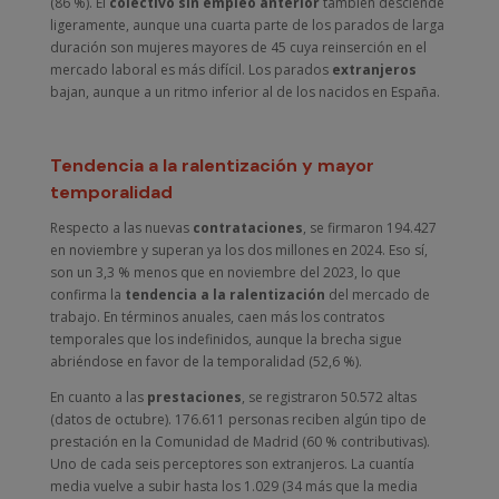
(86 %). El
colectivo sin empleo anterior
también desciende
ligeramente, aunque una cuarta parte de los parados de larga
duración son mujeres mayores de 45 cuya reinserción en el
mercado laboral es más difícil. Los parados
extranjeros
bajan, aunque a un ritmo inferior al de los nacidos en España.
Tendencia a la ralentización y mayor
temporalidad
Respecto a las nuevas
contrataciones
, se firmaron 194.427
en noviembre y superan ya los dos millones en 2024. Eso sí,
son un 3,3 % menos que en noviembre del 2023, lo que
confirma la
tendencia a la ralentización
del mercado de
trabajo. En términos anuales, caen más los contratos
temporales que los indefinidos, aunque la brecha sigue
abriéndose en favor de la temporalidad (52,6 %).
En cuanto a las
prestaciones
, se registraron 50.572 altas
(datos de octubre). 176.611 personas reciben algún tipo de
prestación en la Comunidad de Madrid (60 % contributivas).
Uno de cada seis perceptores son extranjeros. La cuantía
media vuelve a subir hasta los 1.029 (34 más que la media