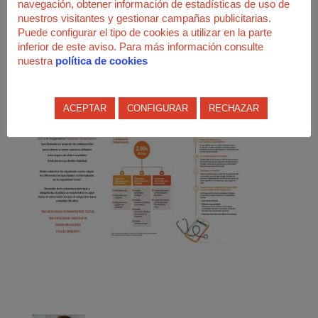
navegación, obtener información de estadísticas de uso de
Sobre las condiciones generales del Seguro de Vida “Contigo
nuestros visitantes y gestionar campañas publicitarias.
Familia”, cabe aclara que es modular: tú decides qué
Puede configurar el tipo de cookies a utilizar en la parte
cobertura quieres contratar por el importe que desees. El
inferior de este aviso. Para más información consulte
seguro incluye la
cobertura de invalidez total para
nuestra
política de cookies
profesión habitual
para los casos en los que se produce
una pérdida de licencia para ejercer como vigilante privado.
ACEPTAR
CONFIGURAR
RECHAZAR