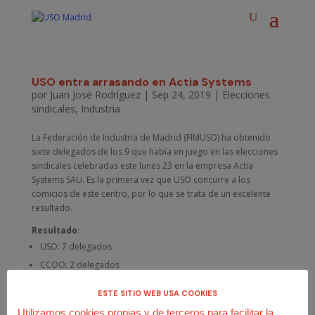
USO entra arrasando en Actia Systems
por
Juan José Rodríguez
|
Sep 24, 2019
|
Elecciones
sindicales
,
Industria
La Federación de Industria de Madrid (FIMUSO) ha obtenido
siete delegados de los 9 que había en juego en las elecciones
sindicales celebradas este lunes 23 en la empresa Actia
Systems SAU. Es la primera vez que USO concurre a los
comicios de este centro, por lo que se trata de un excelente
resultado.
Resultado
:
USO: 7 delegados
CCOO: 2 delegados
ESTE SITIO WEB USA COOKIES
Utilizamos cookies propias y de terceros para facilitar la