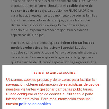
Educación Especial se pusieron en contacto con FEUSO Madrid
alarmados ante su futuro laboral por el
posible cierre de
sus centros de trabajo
. La posición de FEUSO MADRID es
clara: hay que respetar en todo momento que son las familias
los primeros educadores de sus hijos, y son ellas las que
deben tener la potestad de elegir lo mejor para ellos, el
modelo que les permita atender mejor las necesidades
específicas de sus hijos.
«En FEUSO Madrid creemos que
se deben ofertar los dos
modelos educativos, Inclusiva y Especial
. Los dos
modelos son buenos. A cada niño hay que educarle según sus
necesidades. Pensamos que es tergiversar el lenguaje decir
que los centros de Educación Especial son segregadores. Los
trabajadores de los centros de Educación Especial son
profesionales con una excelente dedicación y gran vocación.
ESTE SITIO WEB USA COOKIES
No se puede menospreciar su labor».
Utilizamos cookies propias y de terceros para facilitar la
navegación, obtener información de estadísticas de uso de
Es necesario mejorar y aumentar los recursos materiales y
nuestros visitantes y gestionar campañas publicitarias.
humanos en ambas modalidades educativas.
FEUSO Madrid
Puede configurar el tipo de cookies a utilizar en la parte
reivindica el aumento de medios
para mejorar las
inferior de este aviso. Para más información consulte
condiciones sociolaborales de todos los trabajadores de la
nuestra
política de cookies
enseñanza.