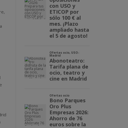
re,
sa
s
l
re
drid
n