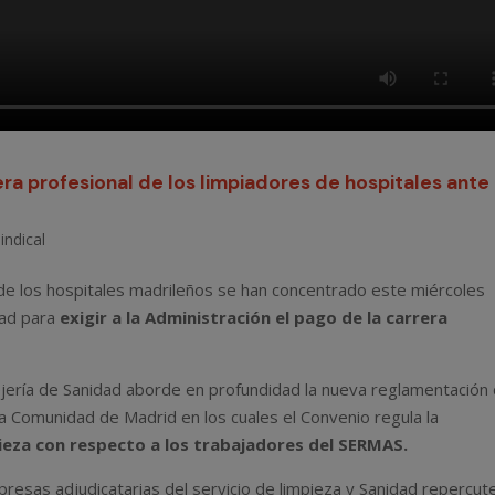
ra profesional de los limpiadores de hospitales ante 
indical
de los hospitales madrileños se han concentrado este miércoles
dad para
exigir a la Administración el pago de la carrera
ría de Sanidad aborde en profundidad la nueva reglamentación
 la Comunidad de Madrid en los cuales el Convenio regula la
pieza con respecto a los trabajadores del SERMAS.
presas adjudicatarias del servicio de limpieza y Sanidad repercut