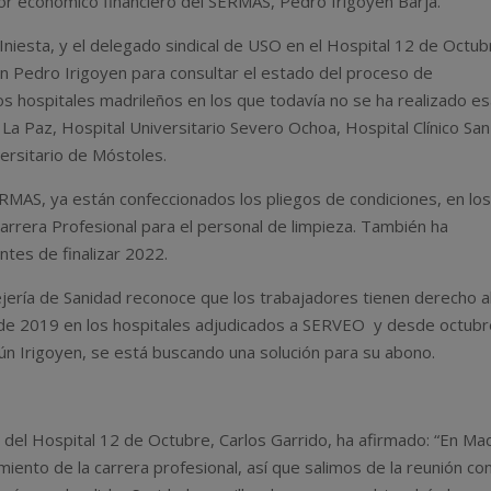
tor económico financiero del SERMAS, Pedro Irigoyen Barja.
niesta, y el delegado sindical de USO en el Hospital 12 de Octub
on Pedro Irigoyen para consultar el estado del proceso de
os hospitales madrileños en los que todavía no se ha realizado e
 La Paz, Hospital Universitario Severo Ochoa, Hospital Clínico San
versitario de Móstoles.
ERMAS, ya están confeccionados los pliegos de condiciones, en lo
 Carrera Profesional para el personal de limpieza. También ha
tes de finalizar 2022.
jería de Sanidad reconoce que los trabajadores tienen derecho a
 de 2019 en los hospitales adjudicados a SERVEO y desde octub
gún Irigoyen, se está buscando una solución para su abono.
 del Hospital 12 de Octubre, Carlos Garrido, ha afirmado: “En Ma
iento de la carrera profesional, así que salimos de la reunión co