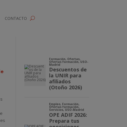
CONTACTO
de
os
ue
tes