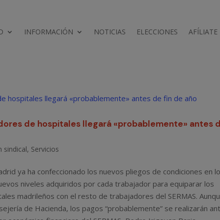
D
INFORMACIÓN
NOTICIAS
ELECCIONES
AFÍLIATE
iadores de hospitales llegará «probablemente» antes 
 sindical
,
Servicios
drid ya ha confeccionado los nuevos pliegos de condiciones en l
uevos niveles adquiridos por cada trabajador para equiparar los
pitales madrileños con el resto de trabajadores del SERMAS. Aunq
nsejería de Hacienda, los pagos “probablemente” se realizarán an