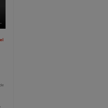
el
 de
e