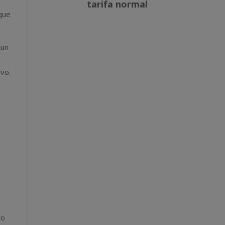
 que
 un
vo.
yo