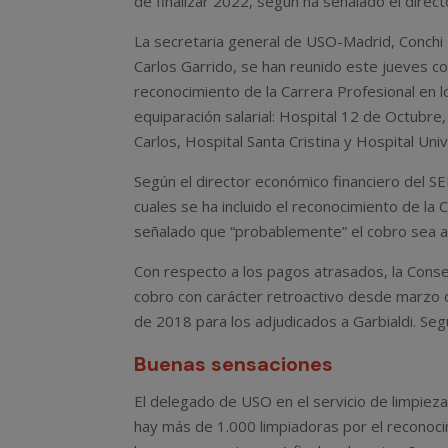
de finalizar 2022, según ha señalado el direc
La secretaria general de USO-Madrid, Conchi I
Carlos Garrido, se han reunido este jueves c
reconocimiento de la Carrera Profesional en l
equiparación salarial: Hospital 12 de Octubre,
Carlos, Hospital Santa Cristina y Hospital Uni
Según el director económico financiero del S
cuales se ha incluido el reconocimiento de la
señalado que “probablemente” el cobro sea an
Con respecto a los pagos atrasados, la Conse
cobro con carácter retroactivo desde marzo
de 2018 para los adjudicados a Garbialdi. Se
Buenas sensaciones
El delegado de USO en el servicio de limpieza
hay más de 1.000 limpiadoras por el reconocim