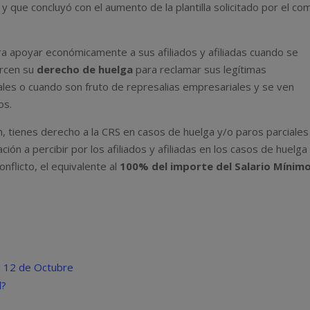
y que concluyó con el aumento de la plantilla solicitado por el co
ra apoyar económicamente a sus afiliados y afiliadas cuando se
ercen su
derecho de huelga
para reclamar sus legítimas
cales o cuando son fruto de represalias empresariales y se ven
os.
, tienes derecho a la CRS en casos de huelga y/o paros parciales
n a percibir por los afiliados y afiliadas en los casos de huelga
nflicto, el equivalente al
100% del importe del Salario Mínim
al 12 de Octubre
d?