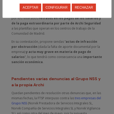
ha estimado las
denuncias presentadas por la
ACEPTAR
CONFIGURAR
RECHAZAR
Federación de Trabajadores de Seguridad Privada
(FTSP-USO-Madrid)
los días 11 y 19 de julio del presente año,
por los reiterados
retrasos en los pagos de los salarios y
de la paga extraordinaria por parte de Archi Seguridad
a las plantillas que operan en los centros de trabajo de la
Comunidad de Madrid.
En su contestación, propone sendas “
actas de infracción
por obstrucción
(dada la falta de aporte documental por la
empresa)
y acta muy grave en materia de pago de
salarios
”, lo que tendrá como consecuencia una
importante
sanción económica
.
Pendientes varias denuncias al Grupo NSS y
a la propia Archi
Quedan pendientes de resolución otras denuncias que, en las
mismas fechas, la FTSP interpuso contra las
tres empresas del
Grupo NSS
(Norvik Prestadora de Servicios Integrales SL,
Norvik Compañía de Servicios Integrales SL y Norvik Vigilancia
SL), así como otra del mes de mayo, por la supuesta