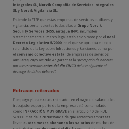
Integrales SL, Norvik Compañía de Servicios Integrales
SL y Norvik Vigilancia SL
.
Entiende la FTSP que estas empresas de servicios auxiliares y
vigilancia, pertenecientes todas ellas al
Grupo Norvik
Security Services (NSS, antigua INV)
, incumplen
sistemáticamente el marco legal establecido tanto por el
Real
Decreto Legislativo 5/2000
, en el que se aprueba el texto
refundido de la Ley sobre Infracciones y Sanciones, como por
el
convenio colectivo estatal
de empresas de servicios
auxiliares, cuyo artículo 47 garantiza la
“percepción de haberes
por meses vencidos
antes del día CINCO
del mes siguiente al
devengo de dichos deberes”
.
Retrasos reiterados
El impago y los retrasos reiterados en el pago del salario a los
trabajadores por parte de la empresa está contemplado
como
INFRACCIÓN MUY GRAVE
en el artículo 40 del RDL
5/2000. Y se da la circunstancia de que estas tres empresas
llevan
cuatro meses abonando los salarios
de muchos de
sus trabajadores
después del día 5
, como establece la