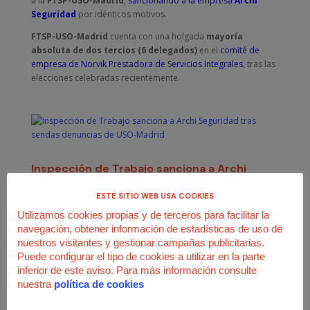
a la
FTSP-USO-Madrid
,
sancionando a la empresa
Archi
Seguridad
por idénticos motivos.
FTSP-USO-Madrid
cuenta con una holgada
mayoría
absoluta de dos tercios (6 delegados)
en el
comité de
empresa de Norvik Prestadora de Servicios Integrales
, tras las
elecciones celebradas recientemente.
Inspección de Trabajo sanciona a Archi
Seguridad tras sendas denuncias de USO-
Madrid
ESTE SITIO WEB USA COOKIES
por
Juan José Rodríguez
|
Oct 31, 2023
|
Acción
Utilizamos cookies propias y de terceros para facilitar la
sindical
,
Seguridad privada
,
USO-Madrid
navegación, obtener información de estadísticas de uso de
nuestros visitantes y gestionar campañas publicitarias.
Considera infracción muy grave el reiterado
Puede configurar el tipo de cookies a utilizar en la parte
retraso en el pago de los salarios y de la
paga extraordinaria de junio
inferior de este aviso. Para más información consulte
nuestra
política de cookies
La
Inspección Provincial de Trabajo y Seguridad Social