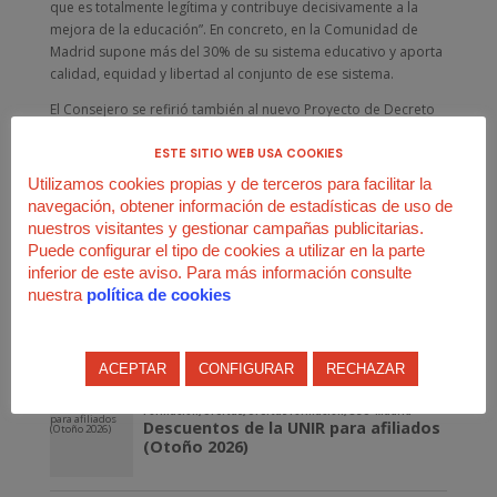
que es totalmente legítima y contribuye decisivamente a la
mejora de la educación”. En concreto, en la Comunidad de
Madrid supone más del 30% de su sistema educativo y aporta
calidad, equidad y libertad al conjunto de ese sistema.
El Consejero se refirió también al nuevo Proyecto de Decreto
de Conciertos Educativos de la Comunidad de Madrid, que
pretende dejar constancia de la necesidad de la Enseñanza
ESTE SITIO WEB USA COOKIES
concertada.
Utilizamos cookies propias y de terceros para facilitar la
También recordó que la recuperación de los conciertos de
navegación, obtener información de estadísticas de uso de
once centros de Formación Profesional de Grado Superior es
nuestros visitantes y gestionar campañas publicitarias.
una muestra más del compromiso de la Consejería con
Puede configurar el tipo de cookies a utilizar en la parte
facilitar la libertad de los padres para elegir el modelo
inferior de este aviso. Para más información consulte
educativo que deseen para sus hijos.
nuestra
política de cookies
ACEPTAR
CONFIGURAR
RECHAZAR