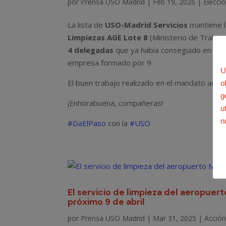
por
Prensa USO Madrid
|
Feb 19, 2026
|
Elecci
La lista de
USO-Madrid Servicios
mantiene l
Limpiezas AGE Lote 8
(Ministerio de Trabajo
4 delegadas
que ya había conseguido en las
empresa formado por 9.
U
El buen trabajo realizado en el mandato ante
o
g
¡Enhorabuena, compañeras!
u
n
#DaElPaso
con la
#USO
El servicio de limpieza del aeropuer
próximo 9 de abril
por
Prensa USO Madrid
|
Mar 31, 2025
|
Acción