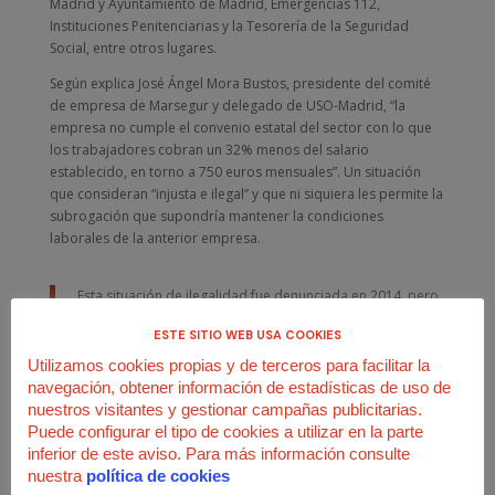
Madrid y Ayuntamiento de Madrid, Emergencias 112,
Instituciones Penitenciarias y la Tesorería de la Seguridad
Social, entre otros lugares.
Según explica José Ángel Mora Bustos, presidente del comité
de empresa de Marsegur y delegado de USO-Madrid, “la
empresa no cumple el convenio estatal del sector con lo que
los trabajadores cobran un 32% menos del salario
establecido, en torno a 750 euros mensuales”. Un situación
que consideran “injusta e ilegal” y que ni siquiera les permite la
subrogación que supondría mantener la condiciones
laborales de la anterior empresa.
Esta situación de ilegalidad fue denunciada en 2014, pero
todavía se está a la espera de una sentencia del Tribunal
ESTE SITIO WEB USA COOKIES
Superior de Justicia.
Utilizamos cookies propias y de terceros para facilitar la
navegación, obtener información de estadísticas de uso de
Otra de las quejas de los trabajadores, es el retraso en el
nuestros visitantes y gestionar campañas publicitarias.
pago de las nóminas, y en concreto la falta de pago de los dos
Puede configurar el tipo de cookies a utilizar en la parte
últimos meses a los vigilantes del Ministerio de Defensa. “La
inferior de este aviso. Para más información consulte
empresa se justifica con que el Ministerio no les ha pagado a
nuestra
política de cookies
ellos”, señala Mora.