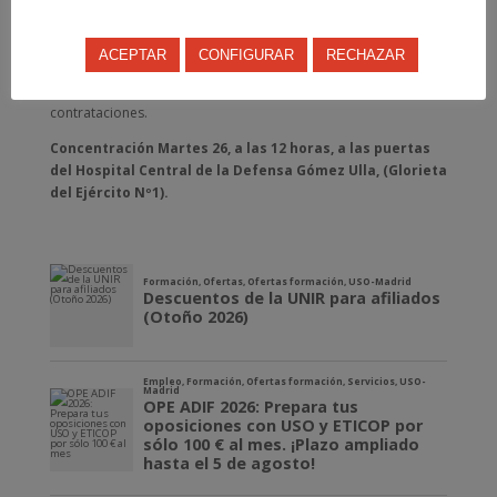
Desde USO-Madrid consideramos una situación insostenible
de desigualdad que se debe solventar lo antes posible,
ACEPTAR
CONFIGURAR
RECHAZAR
debida en gran medida a la filosofía de la Administración
Pública de primar exclusivamente el low-cost en sus
contrataciones.
Concentración Martes 26, a las 12 horas, a las puertas
del Hospital Central de la Defensa Gómez Ulla, (Glorieta
del Ejército Nº1).