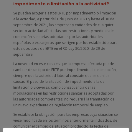
impedimento o limitación a la actividad?
Se pueden acoger a estos ERTE por impedimento o limitación
a la actividad, a partir del 1 de junio de 2021 y hasta el 30 de
septiembre de 2021, las empresas y entidades de cualquier
sector o actividad afectadas por restricciones y medidas de
contención sanitarias adoptadas por las autoridades
españolas o extranjeras que se rigen por los establecido para
estos dos tipos de ERTE en el RD-Ley 30/2020, de 29 de
septiembre.
La novedad en este caso es que la empresa afectada puede
cambiar de un tipo de ERTE por impedimento al de limitación,
siempre que la autoridad laboral constate que se dan las
causas. El paso de la situación de impedimento a la de
limitación o viceversa, como consecuencia de las
modulaciones en las restricciones sanitarias adoptadas por
las autoridades competentes, no requerirá la tramitación de
un nuevo expediente de regulación temporal de empleo.
Se establece la obligación para las empresas cuya situación se
viese modificada en los términos anteriormente indicados, de
comunicar el cambio de situación producido, la fecha de