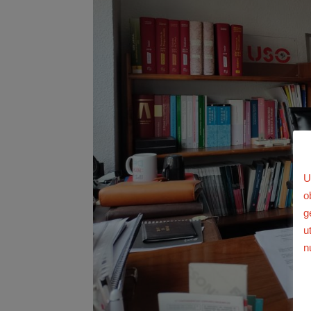
U
o
g
u
n