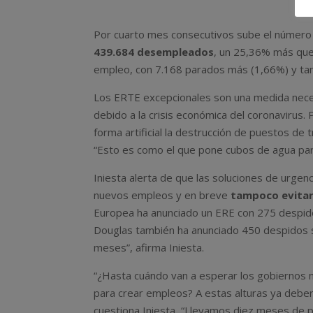
Por cuarto mes consecutivos sube el número 
439.684 desempleados
, un 25,36% más que
empleo, con 7.168 parados más (1,66%) y tam
Los ERTE excepcionales son una medida neces
debido a la crisis económica del coronavirus. P
forma artificial la destrucción de puestos de
“Esto es como el que pone cubos de agua par
Iniesta alerta de que las soluciones de urgen
nuevos empleos y en breve
tampoco evitar
Europea ha anunciado un ERE con 275 despid
Douglas también ha anunciado 450 despidos s
meses”, afirma Iniesta.
“¿Hasta cuándo van a esperar los gobiernos 
para crear empleos? A estas alturas ya debería
cuestiona Iniesta, “Llevamos diez meses de