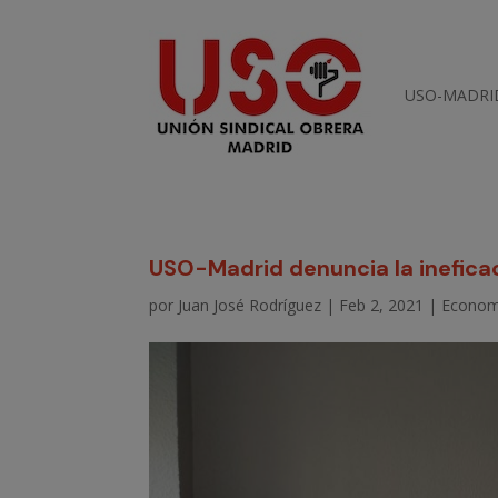
USO-MADRI
USO-Madrid denuncia la ineficac
por
Juan José Rodríguez
|
Feb 2, 2021
|
Econom