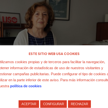
ESTE SITIO WEB USA COOKIES
tilizamos cookies propias y de terceros para facilitar la navegación,
btener información de estadísticas de uso de nuestros visitantes y
estionar campañas publicitarias. Puede configurar el tipo de cookies 
tilizar en la parte inferior de este aviso. Para más información consult
uestra
política de cookies
ACEPTAR
CONFIGURAR
RECHAZAR