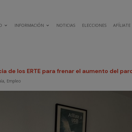
D
INFORMACIÓN
NOTICIAS
ELECCIONES
AFÍLIATE
ia de los ERTE para frenar el aumento del par
ía
,
Empleo