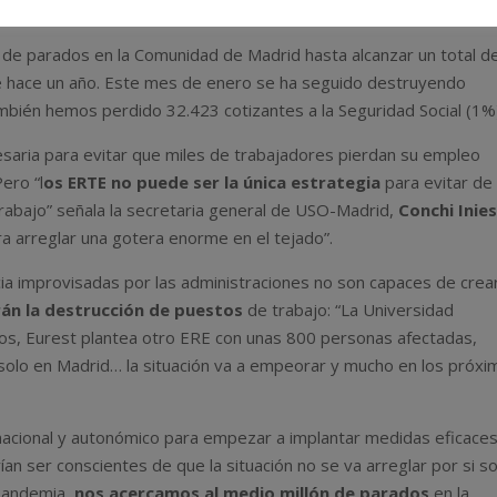
de parados en la Comunidad de Madrid hasta alcanzar un total d
 hace un año. Este mes de enero se ha seguido destruyendo
bién hemos perdido 32.423 cotizantes a la Seguridad Social (1%
aria para evitar que miles de trabajadores pierdan su empleo
ero “l
os ERTE no puede ser la única estrategia
para evitar de
 trabajo” señala la secretaria general de USO-Madrid,
Conchi Inie
a arreglar una gotera enorme en el tejado”.
cia improvisadas por las administraciones no son capaces de crea
án la destrucción de puestos
de trabajo: “La Universidad
os, Eurest plantea otro ERE con unas 800 personas afectadas,
olo en Madrid… la situación va a empeorar y mucho en los próxi
nacional y autonómico para empezar a implantar medidas eficace
n ser conscientes de que la situación no se va arreglar por si so
 pandemia,
nos acercamos al medio millón de parados
en la