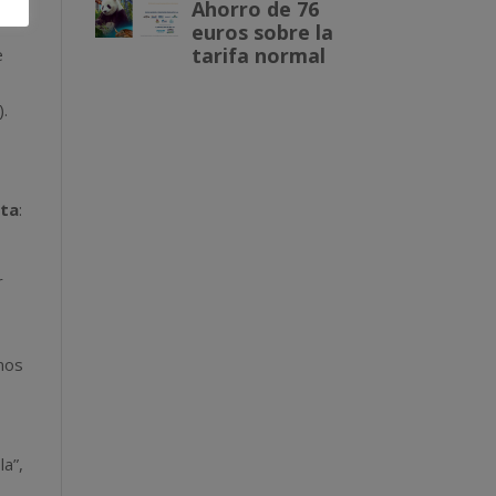
e
).
sta
:
r
mos
s
la”,