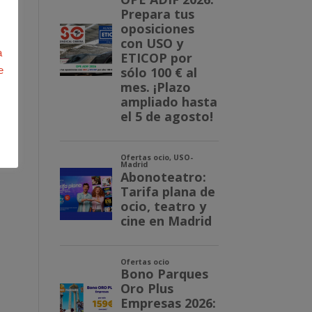
tos
a
e