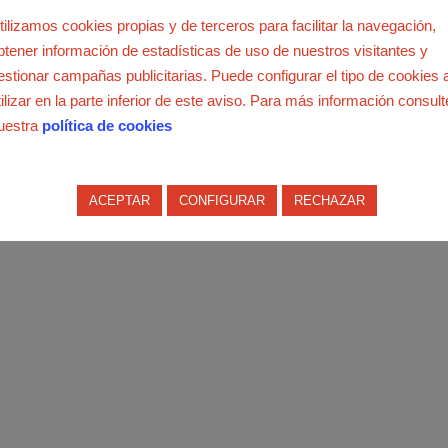
gados en el centro
Madrid-Chamartín
, donde había trece pues
tilizamos cookies propias y de terceros para facilitar la navegación,
btener información de estadísticas de uso de nuestros visitantes y
estionar campañas publicitarias. Puede configurar el tipo de cookies 
 los delegados por su esfuerzo y su entrega.
tilizar en la parte inferior de este aviso. Para más información consult
uestra
política de cookies
ACEPTAR
CONFIGURAR
RECHAZAR