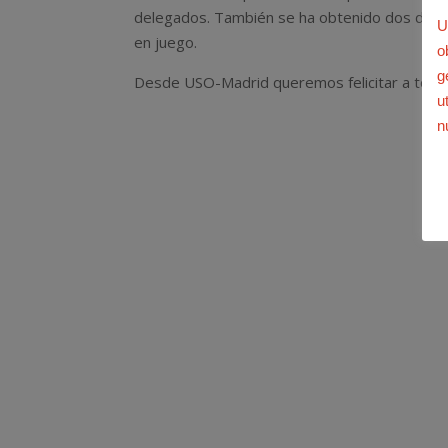
delegados. También se ha obtenido dos dele
U
en juego.
o
g
Desde USO-Madrid queremos felicitar a todos
u
n