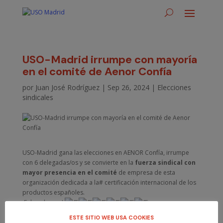
USO-Madrid irrumpe con mayoría
en el comité de Aenor Confía
por
Juan José Rodríguez
|
Sep 26, 2024
|
Elecciones
sindicales
USO-Madrid gana las elecciones en
AENOR
Confía, irrumpe
con 6 delegadas/os y se convierte en la
fuerza sindical con
mayor presencia en el comité
de empresa de esta
organización dedicada a la#
certificación internacional
de los
productos españoles
.
¡Enhorabuena!
#daelpaso
con la
#USO
ESTE SITIO WEB USA COOKIES