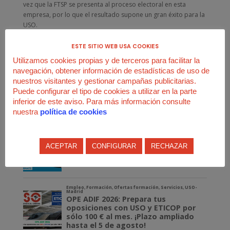
vez que la FTSP se presenta al proceso electoral en esta
empresa, por lo que el resultado supone un gran éxito para la
USO.
RESULTADOS:
ESTE SITIO WEB USA COOKIES
USO: 2 delegados
Utilizamos cookies propias y de terceros para facilitar la
CCOO: 2 delegados
navegación, obtener información de estadísticas de uso de
UGT: 1 delegado
nuestros visitantes y gestionar campañas publicitarias.
Puede configurar el tipo de cookies a utilizar en la parte
inferior de este aviso. Para más información consulte
nuestra
política de cookies
ACEPTAR
CONFIGURAR
RECHAZAR