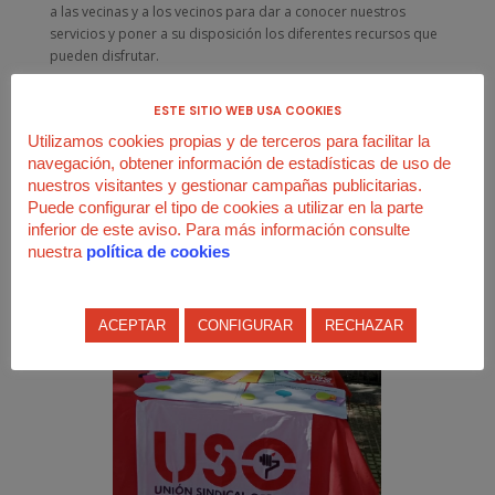
a las vecinas y a los vecinos para dar a conocer nuestros
servicios y poner a su disposición los diferentes recursos que
pueden disfrutar.
ESTE SITIO WEB USA COOKIES
Utilizamos cookies propias y de terceros para facilitar la
navegación, obtener información de estadísticas de uso de
nuestros visitantes y gestionar campañas publicitarias.
Puede configurar el tipo de cookies a utilizar en la parte
inferior de este aviso. Para más información consulte
nuestra
política de cookies
ACEPTAR
CONFIGURAR
RECHAZAR