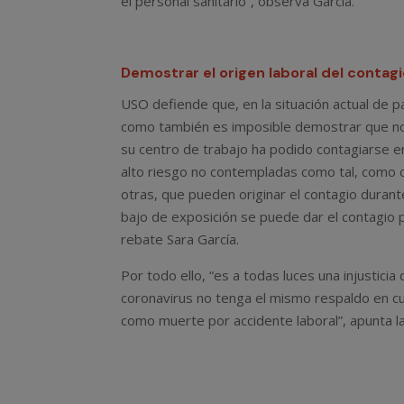
el personal sanitario”, observa García.
Demostrar el origen laboral del contag
USO defiende que, en la situación actual de p
como también es imposible demostrar que no 
su centro de trabajo ha podido contagiarse e
alto riesgo no contempladas como tal, como 
otras, que pueden originar el contagio durant
bajo de exposición se puede dar el contagio
rebate Sara García.
Por todo ello, “es a todas luces una injusticia
coronavirus no tenga el mismo respaldo en cua
como muerte por accidente laboral”, apunta la