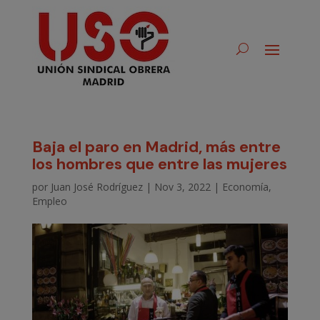
Baja el paro en Madrid, más entre
los hombres que entre las mujeres
por
Juan José Rodríguez
|
Nov 3, 2022
|
Economía
,
Empleo