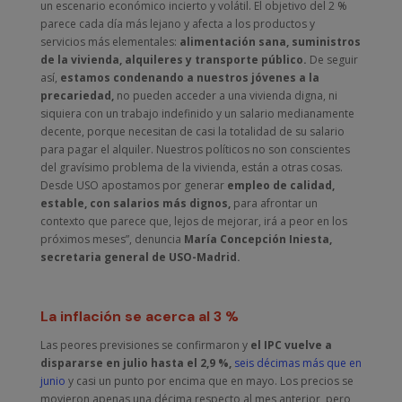
un escenario económico incierto y volátil. El objetivo del 2 %
parece cada día más lejano y afecta a los productos y
servicios más elementales:
alimentación sana, suministros
de la vivienda, alquileres y transporte público.
De seguir
así,
estamos condenando a nuestros jóvenes a la
precariedad,
no pueden acceder a una vivienda digna, ni
siquiera con un trabajo indefinido y un salario medianamente
decente, porque necesitan de casi la totalidad de su salario
para pagar el alquiler. Nuestros políticos no son conscientes
del gravísimo problema de la vivienda, están a otras cosas.
Desde USO apostamos por generar
empleo de calidad,
estable, con salarios más dignos,
para afrontar un
contexto que parece que, lejos de mejorar, irá a peor en los
próximos meses”, denuncia
María Concepción Iniesta,
secretaria general de USO-Madrid.
La inflación se acerca al 3 %
Las peores previsiones se confirmaron y
el IPC vuelve a
dispararse en julio hasta el 2,9 %,
seis décimas más que en
junio
y casi un punto por encima que en mayo. Los precios se
movieron apenas una décima respecto al mes anterior, pero