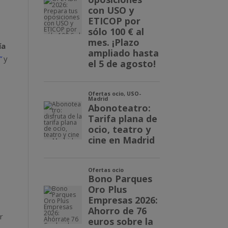
ía
”
y
r