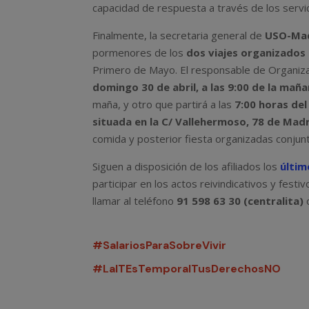
capacidad de respuesta a través de los servic
Finalmente, la secretaria general de
USO-Mad
pormenores de los
dos viajes organizados
Primero de Mayo. El responsable de Organizac
domingo 30 de abril, a las 9:00 de la mañ
maña, y otro que partirá a las
7:00 horas de
situada en la C/ Vallehermoso, 78 de Mad
comida y posterior fiesta organizadas conju
Siguen a disposición de los afiliados los
últim
participar en los actos reivindicativos y fe
llamar al teléfono
91 598 63 30 (centralita)
o
#SalariosParaSobreVivir
#LaITEsTemporalTusDerechosNO