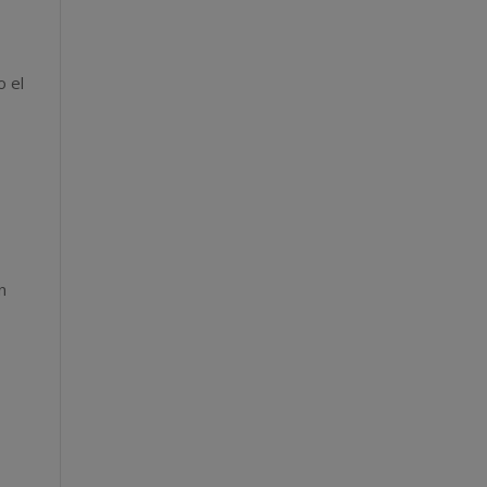
s
o el
e
n