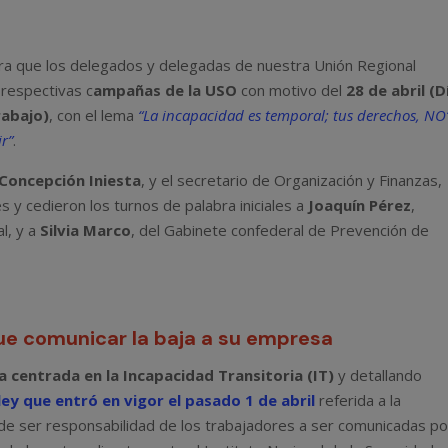
ra que los delegados y delegadas de nuestra Unión Regional
 respectivas c
ampañas de la USO
con motivo del
28 de abril (D
rabajo)
, con el lema
“La incapacidad es temporal; tus derechos, NO
ir”
.
Concepción Iniesta
, y el secretario de Organización y Finanzas,
s y cedieron los turnos de palabra iniciales a
Joaquín Pérez
,
al, y a
Silvia Marco
, del Gabinete confederal de Prevención de
ue comunicar la baja a su empresa
 centrada en la
Incapacidad Transitoria (IT)
y detallando
ey que entró en vigor el pasado 1 de abril
referida a la
 de ser responsabilidad de los trabajadores a ser comunicadas po