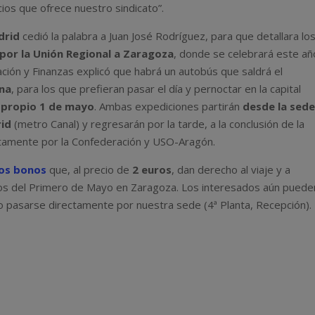
ios que ofrece nuestro sindicato”.
rid
cedió la palabra a Juan José Rodríguez, para que detallara lo
 por la Unión Regional a Zaragoza
, donde se celebrará este añ
ión y Finanzas explicó que habrá un autobús que saldrá el
ana
, para los que prefieran pasar el día y pernoctar en la capital
l propio 1 de mayo
. Ambas expediciones partirán
desde la sed
rid
(metro Canal) y regresarán por la tarde, a la conclusión de la
ntamente por la Confederación y USO-Aragón.
os bonos
que, al precio de
2 euros
, dan derecho al viaje y a
stivos del Primero de Mayo en Zaragoza. Los interesados aún puede
 pasarse directamente por nuestra sede (4ª Planta, Recepción).