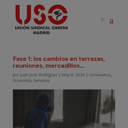
Fase 1: los cambios en terrazas,
reuniones, mercadillos…
por
Juan José Rodríguez
|
May 8, 2020
|
coronavirus
,
Economía
,
Servicios