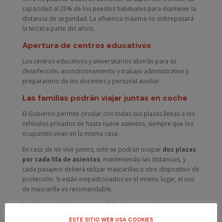
capacidad al 25% de los puestos habituales para mantener la
distancia de seguridad. La afluencia máxima no sobrepasará
la tercera parte del aforo.
Apertura de centros educativos
Los centros educativos y universitarios abrirán para su
desinfección, acondicionamiento y trabajo administrativo y
preparatorio de los docentes y personal auxiliar.
Las familias podrán viajar juntas en coche
El Gobierno permite circular con todas sus plazas llenas a los
vehículos privados de hasta nueve asientos, siempre que los
ocupantes vivan en la misma casa.
En caso de no vivir juntos, solo se podrán ocupar
dos plazas
por cada fila de asientos
, manteniendo las distancias, y
cada pasajero deberá utilizar mascarillas u otro dispositivo de
protección. Si están empadronados en el mismo lugar, el uso
de mascarilla es recomendable.
En el ámbito del transporte público discrecional, como
minibuses o furgonetas, tendrán que mantenerse libres los
ESTE SITIO WEB USA COOKIES