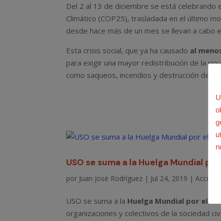
Del 2 al 13 de diciembre se está celebrando 
Climático (COP25), trasladada en el último m
desde hace más de un mes se llevan a cabo e
Esta crisis social, que ya ha causado
al meno
para exigir una mayor redistribución de la ri
como saqueos, incendios y destrucción de mobi
U
o
g
u
n
USO se suma a la Huelga Mundial por 
por
Juan José Rodríguez
|
Jul 24, 2019
|
Acción s
USO se suma a la
Huelga Mundial por el Cl
organizaciones y colectivos de la sociedad civ