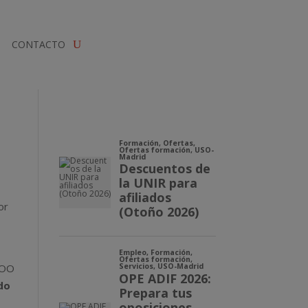
CONTACTO
or
CCOO
do