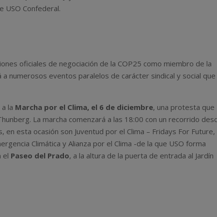
e USO Confederal.
siones oficiales de negociación de la COP25 como miembro de la
rá a numerosos eventos paralelos de carácter sindical y social que
 a la
Marcha por el Clima, el 6 de diciembre
, una protesta que
 Thunberg. La marcha comenzará a las 18:00 con un recorrido des
 en esta ocasión son Juventud por el Clima – Fridays For Future,
mergencia Climática y Alianza por el Clima -de la que USO forma
n el
Paseo del Prado
, a la altura de la puerta de entrada al Jardín