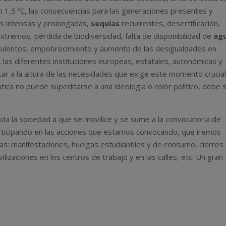
 1,5 ºC, las consecuencias para las generaciones presentes y
 intensas y prolongadas,
sequías
recurrentes, desertificación,
remos, pérdida de biodiversidad, falta de disponibilidad de
ag
irulentos, empobrecimiento y aumento de las desigualdades en
, las diferentes instituciones europeas, estatales, autonómicas y
tar a la altura de las necesidades que exige este momento crucia
mática no puede supeditarse a una ideología o color político, debe 
da la sociedad a que se movilice y se sume a la convocatoria de
articipando en las acciones que estamos convocando, que iremos
s: manifestaciones, huelgas estudiantiles y de consumo, cierres
zaciones en los centros de trabajo y en las calles, etc. Un gran