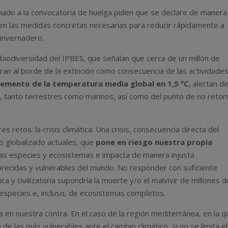
mado a la convocatoria de huelga piden que se declare de manera
n las medidas concretas necesarias para reducir rápidamente a
 invernadero.
 biodiversidad del IPBES, que señalan que cerca de un millón de
ran al borde de la extinción como consecuencia de las actividade
remento de la temperatura media global en 1,5 ºC
, alertan de
 tanto terrestres como marinos, así como del punto de no retor
retos: la crisis climática. Una crisis, consecuencia directa del
o globalizado actuales, que
pone en riesgo nuestra propia
as especies y ecosistemas e impacta de manera injusta
ecidas y vulnerables del mundo. No responder con suficiente
ca y civilizatoria supondría la muerte y/o el malvivir de millones d
especies e, incluso, de ecosistemas completos.
 en nuestra contra. En el caso de la región mediterránea, en la q
 de las más vulnerables ante el cambio climático, si no se limita el