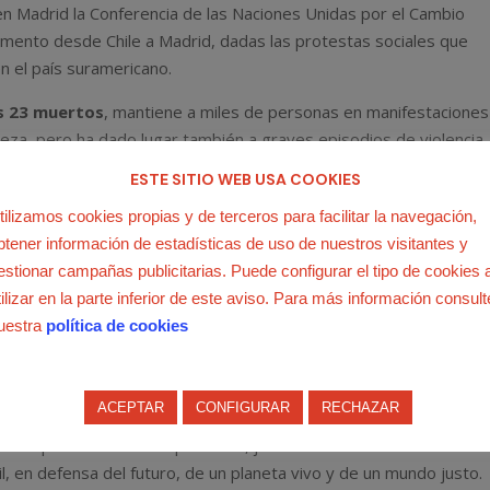
en Madrid la Conferencia de las Naciones Unidas por el Cambio
omento desde Chile a Madrid, dadas las protestas sociales que
n el país suramericano.
s 23 muertos
, mantiene a miles de personas en manifestaciones
queza, pero ha dado lugar también a graves episodios de violencia,
liario, que han afectado al comercio y la industria.
ESTE SITIO WEB USA COOKIES
tilizamos cookies propias y de terceros para facilitar la navegación,
btener información de estadísticas de uso de nuestros visitantes y
estionar campañas publicitarias. Puede configurar el tipo de cookies 
tilizar en la parte inferior de este aviso. Para más información consult
uestra
política de cookies
el Clima
indical
,
Economía
ACEPTAR
CONFIGURAR
RECHAZAR
ima
el próximo 27 de septiembre, junto a más de 100
il, en defensa del futuro, de un planeta vivo y de un mundo justo.