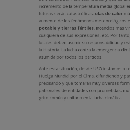
incremento de la temperatura media global en
futuras serán catastróficas:
olas de calor
más
aumento de los fenómenos meteorológicos ext
potable y tierras fértiles
, incendios más v
cualquiera de sus expresiones, etc. Por tanto
locales deben asumir su responsabilidad y es
la Historia. La lucha contra la emergencia cli
asumida por todos los partidos.
Ante esta situación, desde USO instamos a to
Huelga Mundial por el Clima, difundiendo y p
precisando y que tomarán muy diversas forma
patronales de entidades comprometidas, movili
grito común y unitario en la lucha climática.