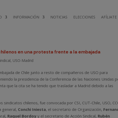
D
INFORMACIÓN
NOTICIAS
ELECCIONES
AFÍLIATE
 chilenos en una protesta frente a la embajada
indical
,
USO-Madrid
embajada de Chile junto a resto de compañeros de USO para
eniendo la presidencia de la Conferencia de las Naciones Unidas p
ta que la cita se ha tenido que trasladar a Madrid debido a las
os sindicatos chilenos, fue convocada por CSI, CUT-Chile, USO, 
ia general,
Conchi Iniesta
, el secretario de Organización,
Fernan
oral,
Raquel Bordoy
y el secretario de Acción Sindical,
Rubén