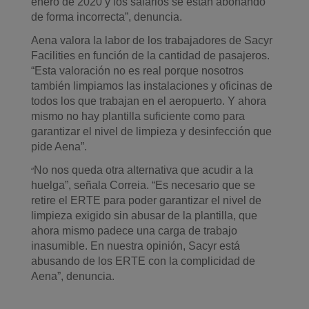
enero de 2020 y los salarios se están abonando
de forma incorrecta”,
denuncia.
Aena valora la labor de los trabajadores de Sacyr
Facilities en función de la cantidad de pasajeros.
“
E
sta valoración no es real porque nosotros
también
limpiamos
las instalaciones y oficinas de
todos los que trabajan en el aeropuerto.
Y ahora
mismo no hay plantilla suficiente como para
garantizar el nivel de limpieza y desinfección que
pide
A
ena”
.
No nos queda otra alternativa que acudir a la
“
huelga”, señala Correia. “Es necesario que se
retire el
E
RTE
para
poder
garantizar el nivel de
limpieza exigido sin abusar de la plantilla, que
ahora mismo padece una carga de trabajo
inasumible. En nuestra opinión, Sacyr está
abusando de los ERTE con la complicidad de
Aena”, denuncia.