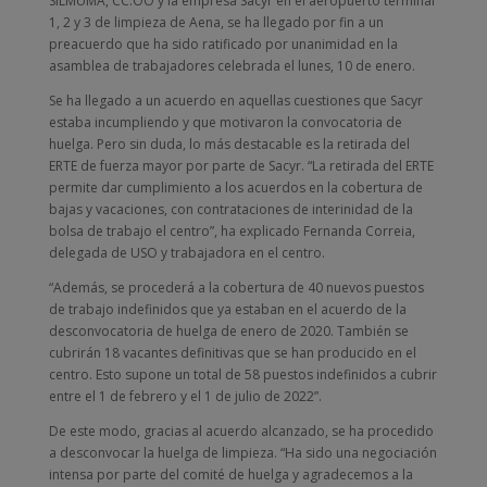
SILMUMA, CC.OO y la empresa Sacyr en el aeropuerto terminal
1, 2 y 3 de limpieza de Aena, se ha llegado por fin a un
preacuerdo que ha sido ratificado por unanimidad en la
asamblea de trabajadores celebrada el lunes, 10 de enero.
Se ha llegado a un acuerdo en aquellas cuestiones que Sacyr
estaba incumpliendo y que motivaron la convocatoria de
huelga. Pero sin duda, lo más destacable es la retirada del
ERTE de fuerza mayor por parte de Sacyr. “La retirada del ERTE
permite dar cumplimiento a los acuerdos en la cobertura de
bajas y vacaciones, con contrataciones de interinidad de la
bolsa de trabajo el centro”, ha explicado Fernanda Correia,
delegada de USO y trabajadora en el centro.
“Además, se procederá a la cobertura de 40 nuevos puestos
de trabajo indefinidos que ya estaban en el acuerdo de la
desconvocatoria de huelga de enero de 2020. También se
cubrirán 18 vacantes definitivas que se han producido en el
centro. Esto supone un total de 58 puestos indefinidos a cubrir
entre el 1 de febrero y el 1 de julio de 2022”.
De este modo, gracias al acuerdo alcanzado, se ha procedido
a desconvocar la huelga de limpieza. “Ha sido una negociación
intensa por parte del comité de huelga y agradecemos a la