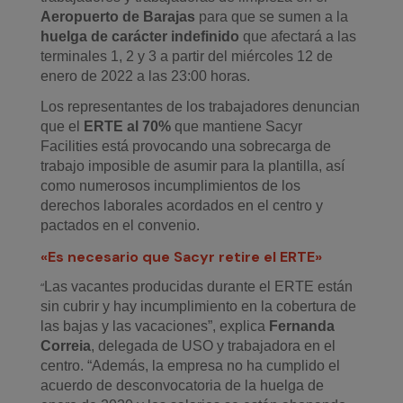
Aeropuerto
d
e
Barajas
para que se sumen a la
huelga de carácter indefinido
que afectará a las
terminales 1, 2 y 3 a partir del miércoles 12 de
enero de 2022 a las 23:00 horas.
Los representantes de los trabajadores denuncian
que el
ERTE al 70%
que mantiene
Sacyr
Facilities
está provocando
una sobrecarga
de
trabajo imposible de asumir para la plantilla,
así
como
numerosos
incumplimiento
s
de
los
derechos laborales
acordados en el centro y
pactados en el convenio.
«Es necesario que Sacyr retire el ERTE»
Las v
acantes
producidas durante el ERTE
están
“
sin cubrir
y
hay
incumplimiento en
la
cobertura de
las
bajas
y las vacaciones”, explica
Fernanda
Correia
, delegada de USO y trabajadora en el
centro. “Además, la empresa no ha cumplido el
acuerdo de desconvocatoria de la huelga de