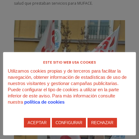
salud que prestaban servicios para MUFACE.
ESTE SITIO WEB USA COOKIES
Utilizamos cookies propias y de terceros para facilitar la
navegación, obtener información de estadísticas de uso de
nuestros visitantes y gestionar campañas publicitarias.
Puede configurar el tipo de cookies a utilizar en la parte
inferior de este aviso. Para más información consulte
nuestra
política de cookies
ACEPTAR
CONFIGURAR
RECHAZAR