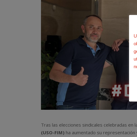
U
o
g
u
n
Tras las elecciones sindicales celebradas en 
(USO-FIM)
ha aumentado su representación 