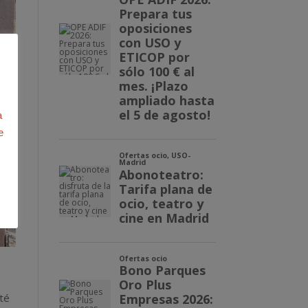
a
e
té