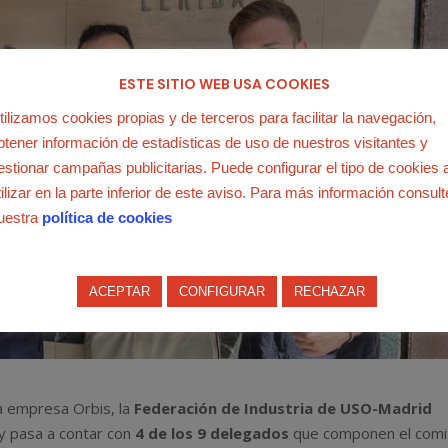
ESTE SITIO WEB USA COOKIES
tilizamos cookies propias y de terceros para facilitar la navegación,
btener información de estadísticas de uso de nuestros visitantes y
estionar campañas publicitarias. Puede configurar el tipo de cookies 
tilizar en la parte inferior de este aviso. Para más información consult
uestra
política de cookies
ACEPTAR
CONFIGURAR
RECHAZAR
la empresa Orbis, la
Federación de Industria de USO-Madrid
y pasa a contar con
4 de los 9 delegados
que componen el comi