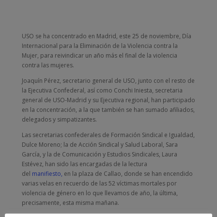
USO se ha concentrado en Madrid, este 25 de noviembre, Día
Internacional para la Eliminación de la Violencia contra la
Mujer, para reivindicar un año más el final de la violencia
contra las mujeres.
Joaquín Pérez, secretario general de USO, junto con el resto de
la Ejecutiva Confederal, así como Conchi Iniesta, secretaria
general de USO-Madrid y su Ejecutiva regional, han participado
en la concentración, a la que también se han sumado afiliados,
delegados y simpatizantes.
Las secretarias confederales de Formación Sindical e Igualdad,
Dulce Moreno; la de Acción Sindical y Salud Laboral, Sara
García, y la de Comunicación y Estudios Sindicales, Laura
Estévez, han sido las encargadas de la lectura
del
manifiesto,
en la plaza de Callao, donde se han encendido
varias velas en recuerdo de las 52 víctimas mortales por
violencia de género en lo que llevamos de año, la última,
precisamente, esta misma mañana.