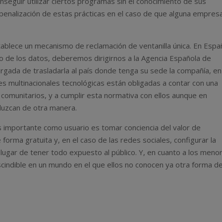
eguir utilizar ciertos programas sin el conocimiento de sus
 penalización de estas prácticas en el caso de que alguna empres
tablece un mecanismo de reclamación de ventanilla única. En Espa
o de los datos, deberemos dirigirnos a la Agencia Española de
rgada de trasladarla al país donde tenga su sede la compañía, en
es multinacionales tecnológicas están obligadas a contar con una
 comunitarios, y a cumplir esta normativa con ellos aunque en
duzcan de otra manera.
ás importante como usuario es tomar conciencia del valor de
orma gratuita y, en el caso de las redes sociales, configurar la
ugar de tener todo expuesto al público. Y, en cuanto a los meno
cindible en un mundo en el que ellos no conocen ya otra forma d