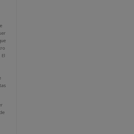
se
ser
que
tro
 El
e
tas
er
 de