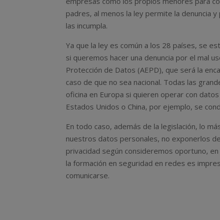
empresas como los propios menores para cons
padres, al menos la ley permite la denuncia y
las incumpla.
Ya que la ley es común a los 28 países, se es
si queremos hacer una denuncia por el mal us
Protección de Datos (AEPD), que será la enca
caso de que no sea nacional. Todas las grand
oficina en Europa si quieren operar con datos
Estados Unidos o China, por ejemplo, se con
En todo caso, además de la legislación, lo m
nuestros datos personales, no exponerlos de f
privacidad según consideremos oportuno, en l
la formación en seguridad en redes es impres
comunicarse.