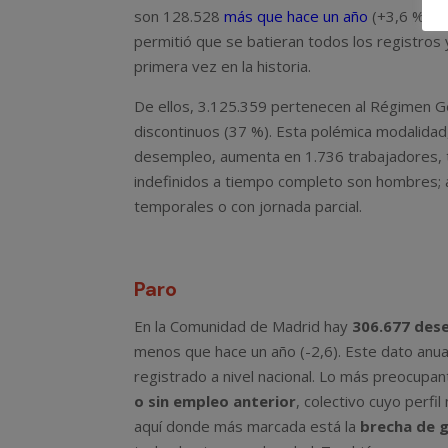
son 128.528
más que hace un año
(+3,6 %). L
permitió que se batieran todos los registros 
primera vez en la historia.
De ellos, 3.125.359 pertenecen al Régimen G
discontinuos (37 %). Esta polémica modalidad
desempleo, aumenta en 1.736 trabajadores, t
indefinidos a tiempo completo son hombres; a
temporales o con jornada parcial.
Paro
En la Comunidad de Madrid hay
306.677 des
menos que hace un año (-2,6). Este dato anua
registrado a nivel nacional. Lo más preocupant
o sin empleo anterior
, colectivo cuyo per
aquí donde más marcada está la
brecha de 