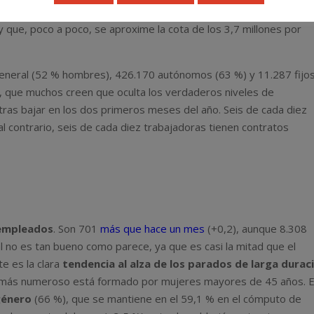
a coincidencia de la
Semana Santa
con los últimos días de marzo
y que, poco a poco, se aproxime la cota de los 3,7 millones por
eneral (52 % hombres), 426.170 autónomos (63 %) y 11.287 fijo
, que muchos creen que oculta los verdaderos niveles de
ras bajar en los dos primeros meses del año. Seis de cada diez
l contrario, seis de cada diez trabajadoras tienen contratos
empleados
. Son 701
más que hace un mes
(+0,2), aunque 8.308
l no es tan bueno como parece, ya que es casi la mitad que el
e es la clara
tendencia al alza de los parados de larga durac
fil más numeroso está formado por mujeres mayores de 45 años. 
género
(66 %), que se mantiene en el 59,1 % en el cómputo de