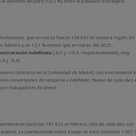
l aumento del paro (+3,5 %) entre la población extranjera.
trataciones, que en marzo fueron 158.657 en nuestra región. En
en febrero y un 12,1 % menos que en marzo del 2023.
contratación indefinida
(-8,9 y -19,4, respectivamente), muy
,4 y -8,4).
 nuevos contratos en la Comunidad de Madrid, casi exactamente l
eron conversiones de temporal a indefinido. Nueve de cada diez 
z por trabajadores foráneos.
aumentaron hasta los 181.922 en febrero. Seis de cada diez son
anjeros. La cuantía media volvió a bajar un euro, hasta los 1.007 