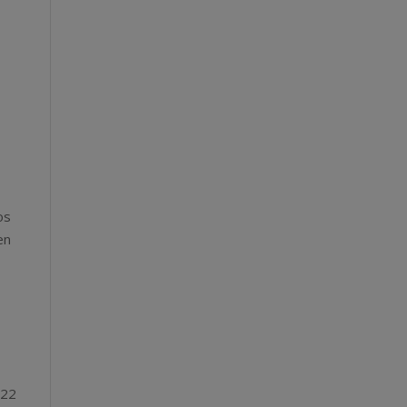
os
en
(22