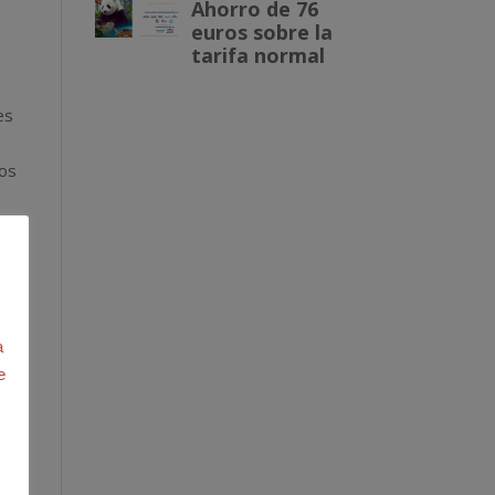
es
n
mos
acen
a
e
y