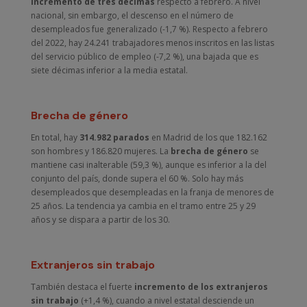
incremento de tres décimas
respecto a febrero. A nivel
nacional, sin embargo, el descenso en el número de
desempleados fue generalizado (-1,7 %). Respecto a febrero
del 2022, hay 24.241 trabajadores menos inscritos en las listas
del servicio público de empleo (-7,2 %), una bajada que es
siete décimas inferior a la media estatal.
Brecha de género
En total, hay
314.982 parados
en Madrid de los que 182.162
son hombres y 186.820 mujeres. La
brecha de género
se
mantiene casi inalterable (59,3 %), aunque es inferior a la del
conjunto del país, donde supera el 60 %. Solo hay más
desempleados que desempleadas en la franja de menores de
25 años. La tendencia ya cambia en el tramo entre 25 y 29
años y se dispara a partir de los 30.
Extranjeros sin trabajo
También destaca el fuerte
incremento de los extranjeros
sin trabajo
(+1,4 %), cuando a nivel estatal desciende un