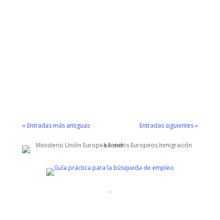
Juan José Rodríguez
USO-Madrid ha participado este 13 y 14 de
noviembre en la reunión que la Federación
Internacional de Trabajadoras del Hogar
(FITH) ha celebrado en Sevilla. Más de 30
organizaciones de apoyo a las trabajadoras
del hogar y cuidados de toda España
(Barcelona, Sevilla,...
« Entradas más antiguas
Entradas siguientes »