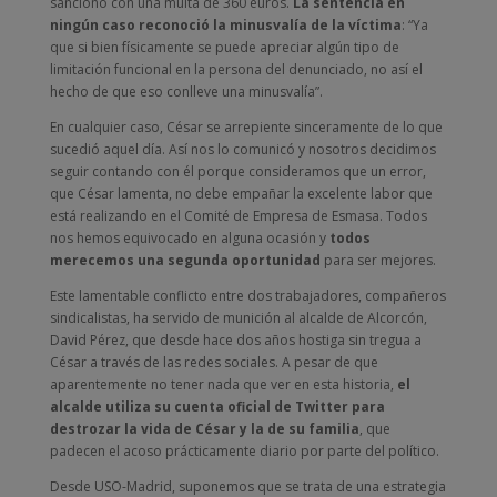
sancionó con una multa de 360 euros.
La sentencia en
ningún caso reconoció la minusvalía de la víctima
: “Ya
que si bien físicamente se puede apreciar algún tipo de
limitación funcional en la persona del denunciado, no así el
hecho de que eso conlleve una minusvalía”.
En cualquier caso, César se arrepiente sinceramente de lo que
sucedió aquel día. Así nos lo comunicó y nosotros decidimos
seguir contando con él porque consideramos que un error,
que César lamenta, no debe empañar la excelente labor que
está realizando en el Comité de Empresa de Esmasa. Todos
nos hemos equivocado en alguna ocasión y
todos
merecemos una segunda oportunidad
para ser mejores.
Este lamentable conflicto entre dos trabajadores, compañeros
sindicalistas, ha servido de munición al alcalde de Alcorcón,
David Pérez, que desde hace dos años hostiga sin tregua a
César a través de las redes sociales. A pesar de que
aparentemente no tener nada que ver en esta historia,
el
alcalde utiliza su cuenta oficial de Twitter para
destrozar la vida de César y la de su familia
, que
padecen el acoso prácticamente diario por parte del político.
Desde USO-Madrid, suponemos que se trata de una estrategia