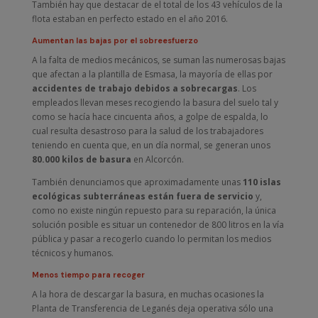
También hay que destacar de el total de los 43 vehículos de la
flota estaban en perfecto estado en el año 2016.
Aumentan las bajas por el sobreesfuerzo
A la falta de medios mecánicos, se suman las numerosas bajas
que afectan a la plantilla de Esmasa, la mayoría de ellas por
accidentes de trabajo debidos a sobrecargas
. Los
empleados llevan meses recogiendo la basura del suelo tal y
como se hacía hace cincuenta años, a golpe de espalda, lo
cual resulta desastroso para la salud de los trabajadores
teniendo en cuenta que, en un día normal, se generan unos
80.000 kilos de basura
en Alcorcón.
También denunciamos que aproximadamente unas
110 islas
ecológicas subterráneas están fuera de servicio
y,
como no existe ningún repuesto para su reparación, la única
solución posible es situar un contenedor de 800 litros en la vía
pública y pasar a recogerlo cuando lo permitan los medios
técnicos y humanos.
Menos tiempo para recoger
A la hora de descargar la basura, en muchas ocasiones la
Planta de Transferencia de Leganés deja operativa sólo una