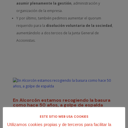
asumir plenamente la gestión
, administración y
organización de la empresa.
Y por último, también pedimos aumentar el quorum
requerido para la
disolución voluntaria de la sociedad
,
aumentándolo a dos tercios de la Junta General de
Accionistas.
En Alcorcón estamos recogiendo la basura
como hace 50 años, a golpe de espalda
por
Juan José Rodríguez
|
Ene 18, 2019
|
Acción
sindical
,
Salud laboral
ESTE SITIO WEB USA COOKIES
Utilizamos cookies propias y de terceros para facilitar la
USO-Madrid denuncia que prácticamente
la mitad de los