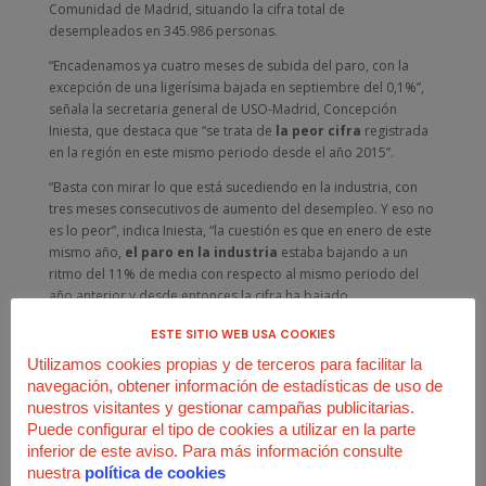
Comunidad de Madrid, situando la cifra total de
desempleados en 345.986 personas.
“Encadenamos ya cuatro meses de subida del paro, con la
excepción de una ligerísima bajada en septiembre del 0,1%”,
señala la secretaria general de USO-Madrid, Concepción
Iniesta, que destaca que “se trata de
la peor cifra
registrada
en la región en este mismo periodo desde el año 2015”.
“Basta con mirar lo que está sucediendo en la industria, con
tres meses consecutivos de aumento del desempleo. Y eso no
es lo peor”, indica Iniesta, “la cuestión es que en enero de este
mismo año,
el paro en la industria
estaba bajando a un
ritmo del 11% de media con respecto al mismo periodo del
año anterior y desde entonces la cifra ha bajado
progresivamente hasta el 3,5%”.
ESTE SITIO WEB USA COOKIES
“En estos momentos ya nadie cuestiona la ralentización en la
Utilizamos cookies propias y de terceros para facilitar la
creación de empleo. La pregunta ahora es
qué van a hacer
navegación, obtener información de estadísticas de uso de
los políticos de la región
para poner coto a esta situación”,
nuestros visitantes y gestionar campañas publicitarias.
cuestiona Iniesta. “Sin duda alguna, la rebaja fiscal propuesta
Puede configurar el tipo de cookies a utilizar en la parte
por el Gobierno de Isabel Díaz Ayuso es necesaria, pero si
inferior de este aviso. Para más información consulte
finalmente se aprueba, los madrileños no vamos a ver sus
nuestra
política de cookies
efectos hasta la declaración de la renta del año 2021.